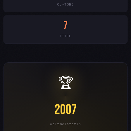
CL-TORE
7
TITEL
🏆
2007
Weltmeisterin