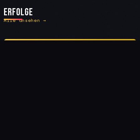
ERFOLGE
Alle ansehen →
🏆
WM 2007
FIFA Weltmeisterin mit der deutschen
Nationalmannschaft
🥇